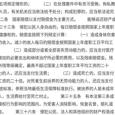
五项规定情形的； （二）在处理案件中有贪污受贿，徇私舞
人员，有关机关应当依法给予处分；构成犯罪的，应当依法追究
十二条 国家赔偿以支付赔偿金为主要方式。 能够返还财产
三十三条 侵犯公民人身自由的，每日赔偿金按照国家上年度职
健康权的，赔偿金按照下列规定计算： （一）造成身体伤害
的收入。减少的收入每日的赔偿金按照国家上年度职工日平均工
倍； （二）造成部分或者全部丧失劳动能力的，应当支付医疗
增加的必要支出和继续治疗所必需的费用，以及残疾赔偿金。残
伤残等级确定，最高不超过国家上年度职工年平均工资的二十
能力的人，还应当支付生活费； （三）造成死亡的，应当支付
工资的二十倍。对死者生前扶养的无劳动能力的人，还应当支付
放标准，参照当地最低生活保障标准执行。被扶养的人是未成年
的人，生活费给付至死亡时止。 第三十五条 有本法第三条或
侵权行为影响的范围内，为受害人消除影响，恢复名誉，赔礼道
慰金。 第三十六条 侵犯公民、法人和其他组织的财产权造成