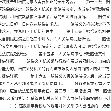
内一次性告知赔偿请求人需要补正的全部内容。 第十三条 赔
否赔偿的决定。赔偿义务机关作出赔偿决定，应当充分听取赔偿
赔偿项目和赔偿数额依照本法第四章的规定进行协商。 赔偿义
出决定之日起十日内送达赔偿请求人。 赔偿义务机关决定不予
偿请求人，并说明不予赔偿的理由。 第十四条 赔偿义务机关
可以自期限届满之日起三个月内，向人民法院提起诉讼。 赔偿
偿义务机关作出不予赔偿决定的，赔偿请求人可以自赔偿义务机
人民法院提起诉讼。 第十五条 人民法院审理行政赔偿案件，
当提供证据。 赔偿义务机关采取行政拘留或者限制人身自由的
为能力的，赔偿义务机关的行为与被限制人身自由的人的死亡或
应当提供证据。 第十六条 赔偿义务机关赔偿损失后，应当责
织或者个人承担部分或者全部赔偿费用。 对有故意或者重大过
的，应当依法追究刑事责任。 第三章 刑事赔偿 第一节 赔偿
关以及看守所、监狱管理机关及其工作人员在行使职权时有下列
： （一）违反刑事诉讼法的规定对公民采取拘留措施的，或者