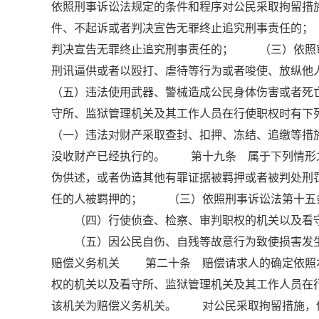
依照刑事诉讼法规定的条件和程序对公民采取拘留措
件、不起诉或者判决宣告无罪终止追究刑事责任的
判决宣告无罪终止追究刑事责任的； （三）依照
刑讯逼供或者以殴打、虐待等行为或者唆使、放纵
（五）违法使用武器、警械造成公民身体伤害或者
守所、监狱管理机关及其工作人员在行使职权时有
（一）违法对财产采取查封、扣押、冻结、追缴等
没收财产已经执行的。 第十九条 属于下列情形
伪供述，或者伪造其他有罪证据被羁押或者被判处
任的人被羁押的； （三）依照刑事诉讼法第十五
（四）行使侦查、检察、审判职权的机关以及看守
（五）因公民自伤、自残等故意行为致使损害发生
赔偿义务机关 第二十条 赔偿请求人的确定依照
权的机关以及看守所、监狱管理机关及其工作人员在
该机关为赔偿义务机关。 对公民采取拘留措施，