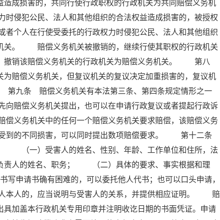
益造成损害的，共同行使行政职权的行政机关为共同赔偿义务机
力时侵犯公民、法人和其他组织的合法权益造成损害的，被授权
或者个人在行使受委托的行政权力时侵犯公民、法人和其他组织
务机关。 赔偿义务机关被撤销的，继续行使其职权的行政机关
的，撤销该赔偿义务机关的行政机关为赔偿义务机关。 第八
关为赔偿义务机关，但复议机关的复议决定加重损害的，复议机
 第九条 赔偿义务机关有本法第三条、第四条规定情形之一
先向赔偿义务机关提出，也可以在申请行政复议或者提起行政诉
赔偿义务机关中的任何一个赔偿义务机关要求赔偿，该赔偿义务
据受到的不同损害，可以同时提出数项赔偿要求。 第十二条
项： （一）受害人的姓名、性别、年龄、工作单位和住所，法
要负责人的姓名、职务； （二）具体的要求、事实根据和理
写申请书确有困难的，可以委托他人代书；也可以口头申请，
人本人的，应当说明与受害人的关系，并提供相应证明。 赔
出具加盖本行政机关专用印章并注明收讫日期的书面凭证。申请