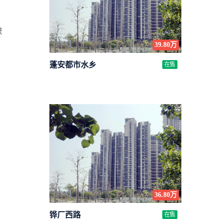
职
39.80万
蓬安都市水乡
在售
条
36.80万
铧厂西路
在售