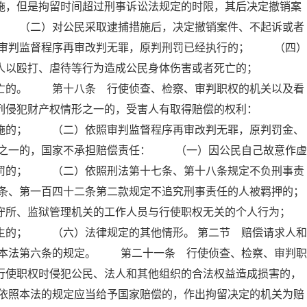
施，但是拘留时间超过刑事诉讼法规定的时限，其后决定撤销案
； （二）对公民采取逮捕措施后，决定撤销案件、不起诉或者
审判监督程序再审改判无罪，原判刑罚已经执行的； （四）
他人以殴打、虐待等行为造成公民身体伤害或者死亡的；
死亡的。 第十八条 行使侦查、检察、审判职权的机关以及看
下列侵犯财产权情形之一的，受害人有取得赔偿的权利：
措施的； （二）依照审判监督程序再审改判无罪，原判罚金、
之一的，国家不承担赔偿责任： （一）因公民自己故意作虚
刑罚的； （二）依照刑法第十七条、第十八条规定不负刑事责
条、第一百四十二条第二款规定不追究刑事责任的人被羁押的；
所、监狱管理机关的工作人员与行使职权无关的个人行为；
的； （六）法律规定的其他情形。 第二节 赔偿请求人和
本法第六条的规定。 第二十一条 行使侦查、检察、审判职
行使职权时侵犯公民、法人和其他组织的合法权益造成损害的，
依照本法的规定应当给予国家赔偿的，作出拘留决定的机关为赔