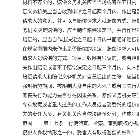
材料不齐全的，赔偿义务机关应当当场或者在五日
偿义务机关应当自收到申请之日起两个月内，作出是
请求人的意见，并可以与赔偿请求人就赔偿方式、
务机关决定赔偿的，应当制作赔偿决定书，并自作
赔偿的，应当自作出决定之日起十日内书面通知赔
在规定期限内未作出是否赔偿的决定，赔偿请求人
请求人对赔偿的方式、项目、数额有异议的，或者赔
关作出赔偿或者不予赔偿决定之日起三个月内，向
赔偿请求人和赔偿义务机关对自己提出的主张，应
强制措施期间，被限制人身自由的人死亡或者丧失行
者丧失行为能力是否存在因果关系，赔偿义务机关
令有故意或者重大过失的工作人员或者受委托的组
失的责任人员，有关机关应当依法给予处分；构成犯罪
范围 第十七条 行使侦查、检察、审判职权的机
侵犯人身权情形之一的，受害人有取得赔偿的权利