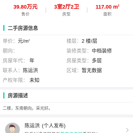
39.80万元
3
室
2
厅
2
卫
117.00 m
2
售价
房型
面积
二手房源信息
单价：
元/m
楼层：
2 楼/层
2
朝向：
装修类型：
中档装修
房屋年代：
年
房屋类型：
多层
联系人：
陈运洪
区域：
暂无数据
产权年限：
未知
房源描述
二楼，东南朝向。采光好。
陈运洪
(个人发布)